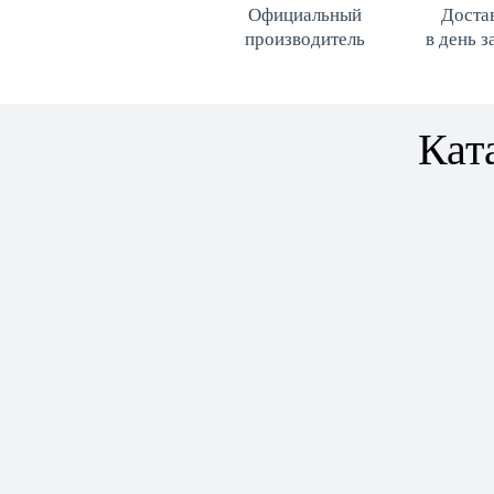
Официальный
Доста
производитель
в день з
Кат