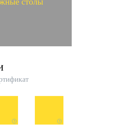
жные столы
идеообзор
и
жные столы
ертификат
?
?