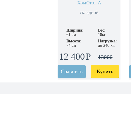
ХомСтол А
складной
Ширина:
Вес:
61 см.
18кг.
Высота:
Нагрузка:
74 см
до 240 кг.
12 400
13000
Сравнить
Купить