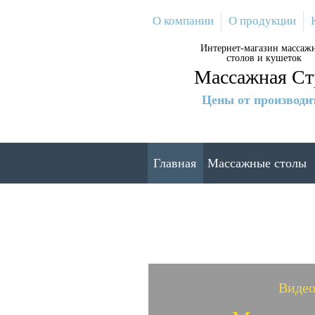
Перейти
О компании
О продукции
к
основному
Интернет-магазин массаж
содержанию
столов и кушеток
Массажная Ст
Цены от производи
Главная
Массажные столы
Видео