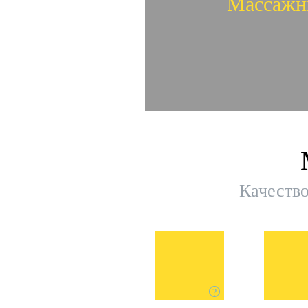
Массажн
Презе
Массажн
Качество
?