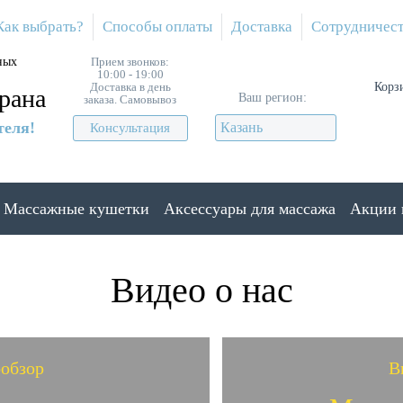
Как выбрать?
Способы оплаты
Доставка
Сотрудничес
ных
Прием звонков:
10:00 - 19:00
Доставка в день
Корз
рана
Ваш регион:
заказа. Самовывоз
теля!
Казань
Консультация
Массажные кушетки
Аксессуары для массажа
Акции 
Видео о нас
обзор
В