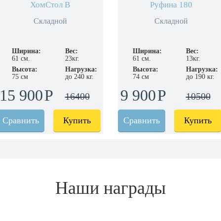
ХомСтол B
Руфина 180
Складной
Складной
Ширина:
Вес:
Ширина:
Вес:
61 см.
23кг.
61 см.
13кг.
Высота:
Нагрузка:
Высота:
Нагрузка:
75 см
до 240 кг.
74 см
до 190 кг.
15 900
9 900
16400
10500
Сравнить
Купить
Сравнить
Купить
Наши награды