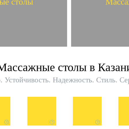
ые столы
Масса
нтация
В
Массажные столы в Казан
ые столы
Масса
. Устойчивость. Надежность. Стиль. С
?
?
?