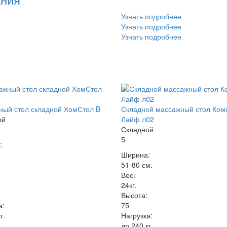
Узнать подробнее
Узнать подробнее
Узнать подробнее
ый стол складной ХомСтол B
Складной массажный стол Ко
ой
Лайф л02
Складной
5
:
Ширина:
51-80 см.
Вес:
24кг.
Высота:
а:
75
г.
Нагрузка:
до 240 кг.