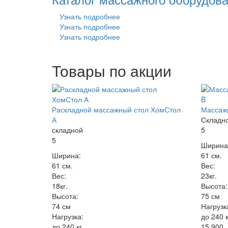
Узнать подробнее
Узнать подробнее
Узнать подробнее
Товары по акции
Раскладной массажный стол ХомСтол
Массажн
А
Складн
складной
5
5
Ширина
Ширина:
61 см.
61 см.
Вес:
Вес:
23кг.
18кг.
Высота:
Высота:
75 см
74 см
Нагрузк
Нагрузка:
до 240 к
до 240 кг.
15 900